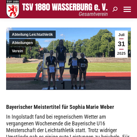
Search:
Abteilung Leichtathletik
Juli
31
Abteilungen
Verein
2025
Bayerischer Meistertitel für Sophia Marie Weber
In Ingolstadt fand bei regnerischem Wetter am
vergangenen Wochenende die Bayerische U16
Meisterschaft der Leichtathletik statt. Trotz widriger
Umstände gab es einige gute Leistungen zu bejubeln. Für