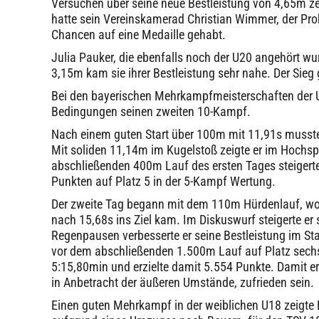
Versuchen über seine neue Bestleistung von 4,65m zei
hatte sein Vereinskamerad Christian Wimmer, der Pro
Chancen auf eine Medaille gehabt.
Julia Pauker, die ebenfalls noch der U20 angehört w
3,15m kam sie ihrer Bestleistung sehr nahe. Der Sieg 
Bei den bayerischen Mehrkampfmeisterschaften der U1
Bedingungen seinen zweiten 10-Kampf.
Nach einem guten Start über 100m mit 11,91s musst
Mit soliden 11,14m im Kugelstoß zeigte er im Hochs
abschließenden 400m Lauf des ersten Tages steigerte 
Punkten auf Platz 5 in der 5-Kampf Wertung.
Der zweite Tag begann mit dem 110m Hürdenlauf, wo 
nach 15,68s ins Ziel kam. Im Diskuswurf steigerte er
Regenpausen verbesserte er seine Bestleistung im S
vor dem abschließenden 1.500m Lauf auf Platz sechs. 
5:15,80min und erzielte damit 5.554 Punkte. Damit e
in Anbetracht der äußeren Umstände, zufrieden sein.
Einen guten Mehrkampf in der weiblichen U18 zeigt