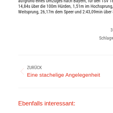
aufgrund eines Umzuges nach Bayern, für den TSV 18
14,84s über die 100m Hürden, 1,51m im Hochsprung,
Weitsprung, 26,17m dem Speer und 2:43,09min über
3
Schlagw
Kommentarnavigation
ZURÜCK
Vorheriger
Eine stachelige Angelegenheit
Beitrag:
Ebenfalls interessant: