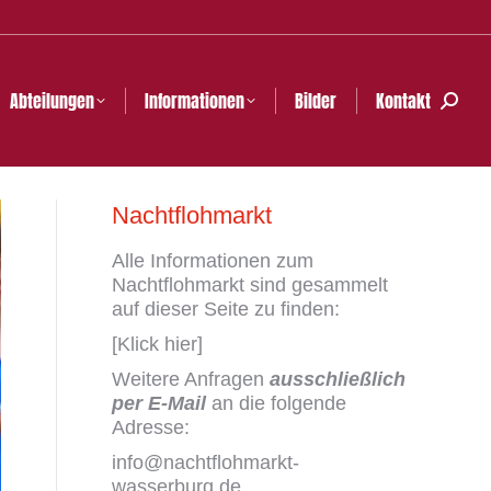
Kontakt
Search:
Abteilungen
Informationen
Bilder
Kontakt
Search
Nachtflohmarkt
Alle Informationen zum
Nachtflohmarkt sind gesammelt
auf dieser Seite zu finden:
[Klick hier]
Weitere Anfragen
ausschließlich
per E-Mail
an die folgende
Adresse:
info@nachtflohmarkt-
wasserburg.de