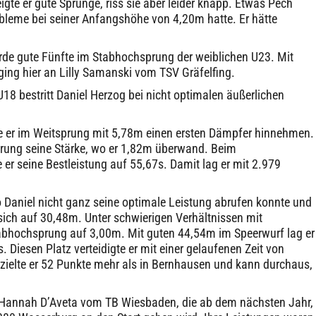
gte er gute Sprünge, riss sie aber leider knapp. Etwas Pech
bleme bei seiner Anfangshöhe von 4,20m hatte. Er hätte
urde gute Fünfte im Stabhochsprung der weiblichen U23. Mit
ging hier an Lilly Samanski vom TSV Gräfelfing.
8 bestritt Daniel Herzog bei nicht optimalen äußerlichen
e er im Weitsprung mit 5,78m einen ersten Dämpfer hinnehmen.
prung seine Stärke, wo er 1,82m überwand. Beim
er seine Bestleistung auf 55,67s. Damit lag er mit 2.979
Daniel nicht ganz seine optimale Leistung abrufen konnte und
 sich auf 30,48m. Unter schwierigen Verhältnissen mit
tabhochsprung auf 3,00m. Mit guten 44,54m im Speerwurf lag er
Diesen Platz verteidigte er mit einer gelaufenen Zeit von
rzielte er 52 Punkte mehr als in Bernhausen und kann durchaus,
e Hannah D’Aveta vom TB Wiesbaden, die ab dem nächsten Jahr,