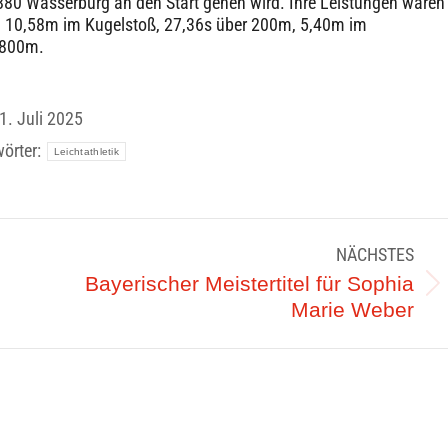
80 Wasserburg an den Start gehen wird. Ihre Leistungen waren
 10,58m im Kugelstoß, 27,36s über 200m, 5,40m im
 800m.
1. Juli 2025
örter:
Leichtathletik
NÄCHSTES
Bayerischer Meistertitel für Sophia
Nächster
Marie Weber
Beitrag: