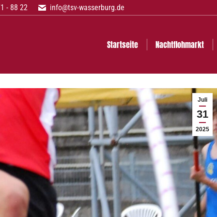
1 - 88 22
info@tsv-wasserburg.de
achtflohmarkt
Abteilungen
Informationen
Bilder
Startseite
Nachtflohmarkt
Juli
31
2025