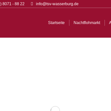
) 8071 - 88 22
info@tsv-wasserburg.de
chtflohmarkt
Abteilungen
Informationen
Bilder
Startseite
Nachtflohmarkt
A