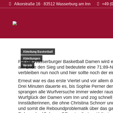
Alkorstraße 16 · 83512 Wasserburg am Inn
+49 (0
Startseite
Na
Abteilung Basketball
Abteilungen
Für die Wasserburger Basketball Damen wird es
Verein
am Ende den Sieg und bedeutete eine 71:89-Nie
verbleiben nun noch und hier sollte noch der e
Erneut war es das erste Viertel und vor allem d
Drei Minuten dauerte es, bis Sophie Perner de
sprangen alle Wurfversuche immer wieder rau
Wurfglück der Damen vom Inn und zog schnell 
Innstädterinnen, die ohne Christina Schnorr u
und somit die Reboundproblematik über das g