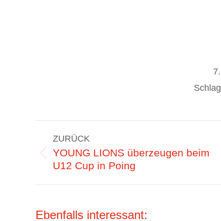
7
Schlag
Kommentarnavigation
ZURÜCK
YOUNG LIONS überzeugen beim
Vorheriger
U12 Cup in Poing
Beitrag:
Ebenfalls interessant: