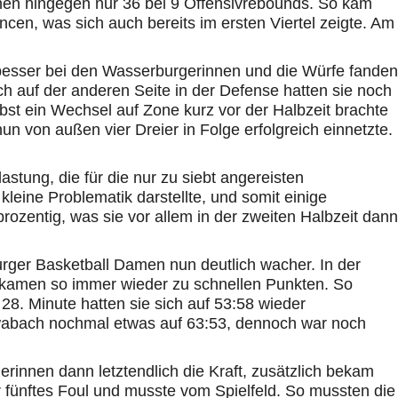
nnen hingegen nur 36 bei 9 Offensivrebounds. So kam
en, was sich auch bereits im ersten Viertel zeigte. Am
ch besser bei den Wasserburgerinnen und die Würfe fanden
 auf der anderen Seite in der Defense hatten sie noch
st ein Wechsel auf Zone kurz vor der Halbzeit brachte
n von außen vier Dreier in Folge erfolgreich einnetzte.
stung, die für die nur zu siebt angereisten
leine Problematik darstellte, und somit einige
rozentig, was sie vor allem in der zweiten Halbzeit dann
ger Basketball Damen nun deutlich wacher. In der
 kamen so immer wieder zu schnellen Punkten. So
28. Minute hatten sie sich auf 53:58 wieder
wabach nochmal etwas auf 63:53, dennoch war noch
erinnen dann letztendlich die Kraft, zusätzlich bekam
hr fünftes Foul und musste vom Spielfeld. So mussten die