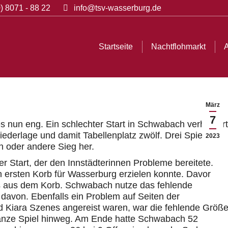
) 8071 - 88 22
info@tsv-wasserburg.de
chtflohmarkt
Abteilungen
Informationen
Bilder
Startseite
Nachtflohmarkt
A
März
7
 nun eng. Ein schlechter Start in Schwabach verhindert
derlage und damit Tabellenplatz zwölf. Drei Spiele
2023
in oder andere Sieg her.
er Start, der den Innstädterinnen Probleme bereitete.
n ersten Korb für Wasserburg erzielen konnte. Davor
s aus dem Korb. Schwabach nutze das fehlende
davon. Ebenfalls ein Problem auf Seiten der
nd Kiara Szenes angereist waren, war die fehlende Größ
anze Spiel hinweg. Am Ende hatte Schwabach 52