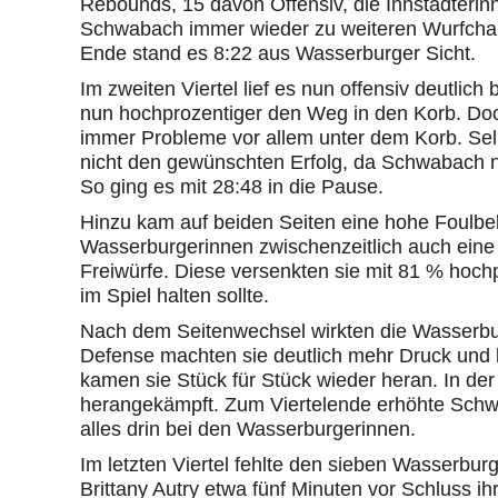
Rebounds, 15 davon Offensiv, die Innstädteri
Schwabach immer wieder zu weiteren Wurfchanc
Ende stand es 8:22 aus Wasserburger Sicht.
Im zweiten Viertel lief es nun offensiv deutli
nun hochprozentiger den Weg in den Korb. Doch
immer Probleme vor allem unter dem Korb. Selb
nicht den gewünschten Erfolg, da Schwabach nu
So ging es mit 28:48 in die Pause.
Hinzu kam auf beiden Seiten eine hohe Foulbela
Wasserburgerinnen zwischenzeitlich auch eine k
Freiwürfe. Diese versenkten sie mit 81 % hochp
im Spiel halten sollte.
Nach dem Seitenwechsel wirkten die Wasserbur
Defense machten sie deutlich mehr Druck und
kamen sie Stück für Stück wieder heran. In der 
herangekämpft. Zum Viertelende erhöhte Sch
alles drin bei den Wasserburgerinnen.
Im letzten Viertel fehlte den sieben Wasserburg
Brittany Autry etwa fünf Minuten vor Schluss i