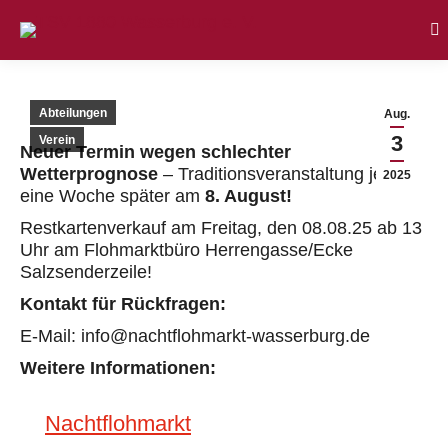
Se
Abteilungen
Aug.
3
Verein
Neuer Termin wegen schlechter
Wetterprognose
– Traditionsveranstaltung jetzt
2025
eine Woche später am
8. August!
Restkartenverkauf am Freitag, den 08.08.25 ab 13
Uhr am Flohmarktbüro Herrengasse/Ecke
Salzsenderzeile!
Kontakt für Rückfragen:
E-Mail: info@nachtflohmarkt-wasserburg.de
Weitere Informationen:
Nachtflohmarkt