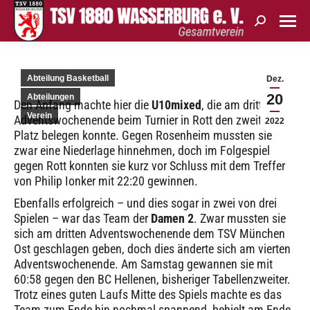
Search:
Abteilung Basketball
Dez.
20
Abteilungen
Den Anfang machte hier die
U10mixed
, die am dritten
Verein
Adventswochenende beim Turnier in Rott den zweiten
2022
Platz belegen konnte. Gegen Rosenheim mussten sie
zwar eine Niederlage hinnehmen, doch im Folgespiel
gegen Rott konnten sie kurz vor Schluss mit dem Treffer
von Philip Ionker mit 22:20 gewinnen.
Ebenfalls erfolgreich – und dies sogar in zwei von drei
Spielen – war das Team der
Damen 2
. Zwar mussten sie
sich am dritten Adventswochenende dem TSV München
Ost geschlagen geben, doch dies änderte sich am vierten
Adventswochenende. Am Samstag gewannen sie mit
60:58 gegen den BC Hellenen, bisheriger Tabellenzweiter.
Trotz eines guten Laufs Mitte des Spiels machte es das
Team zum Ende hin nochmal spannend, behielt am Ende